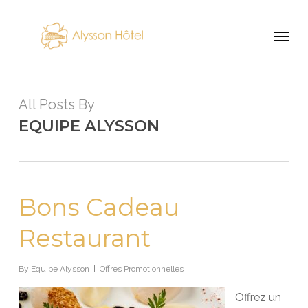
Skip
Menu
to
main
content
All Posts By
EQUIPE ALYSSON
Bons Cadeau
Restaurant
By
Equipe Alysson
Offres Promotionnelles
Offrez un