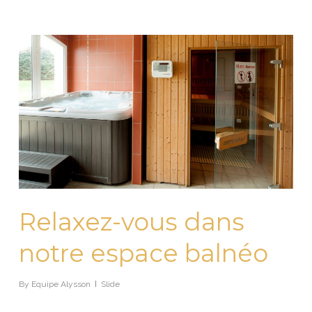
Relaxez-vous dans
notre espace balnéo
By
Equipe Alysson
Slide