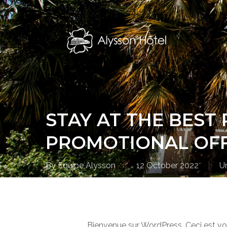
Skip
to
main
content
STAY AT THE BEST
PROMOTIONAL OF
By
Equipe Alysson
12 October 2022
U
Bienvenue sur WordPress. Ceci est vot