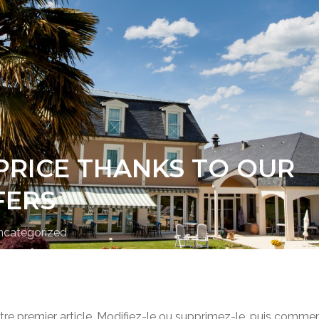
 PRICE THANKS TO OUR
FERS
ncategorized
re premier article. Modifiez-le ou supprimez-le, puis commenc